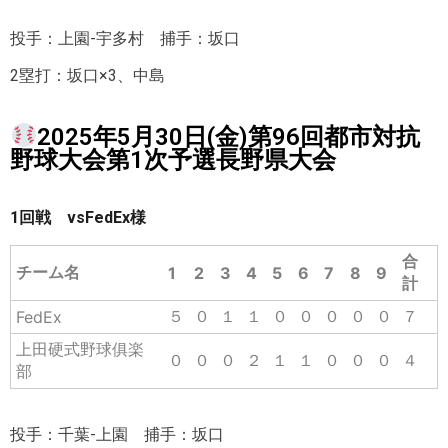
投手：上園-宇多村 捕手：坂口
2塁打：坂口×3、中島
2025年5月30日(金)第96回都市対抗
野球大会第1次予選長野県大会
1回戦 vsFedEx様
合
チーム名
1
2
3
4
5
6
7
8
9
計
５
０
１
１
０
０
０
０
０
７
FedEx
上田硬式野球俱楽
０
０
０
２
１
１
０
０
０
４
部
投手：千葉-上園 捕手：坂口