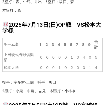
2塁打：森、中島、井出 3塁打：坂口、森
本塁打：森
2025年7月13日(日)OP戦 VS松本大
学様
合
チーム名
1
2
3
4
5
6
7
8
9
計
上田硬式野球俱楽
０
０
０
０
０
１
０
４
０
５
部
松本大学
０
０
０
１
０
２
０
０
１
４
投手：宇多村-上園 捕手：坂口
2塁打：小泉、中島、吉見 本塁打：小林令