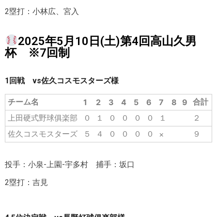
2塁打：小林広、宮入
2025年5月10日(土)第4回高山久男
杯 ※7回制
1回戦 vs佐久コスモスターズ様
チーム名
合計
1
2
3
4
5
6
7
8
9
上田硬式野球俱楽部
０
１
０
０
０
０
１
２
佐久コスモスターズ
５
４
０
０
０
０
９
×
投手：小泉-上園-宇多村 捕手：坂口
2塁打：吉見