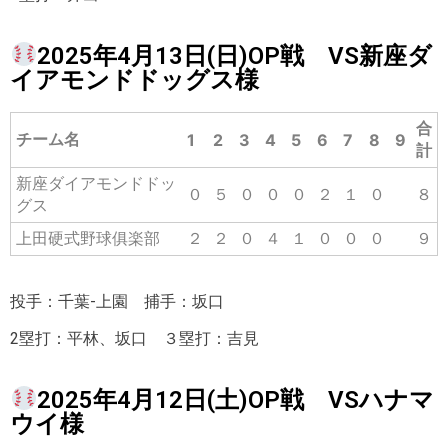
2025年4月13日(日)OP戦 VS新座ダ
イアモンドドッグス様
合
チーム名
1
2
3
4
5
6
7
8
9
計
新座ダイアモンドドッ
０
５
０
０
０
２
１
０
８
グス
上田硬式野球俱楽部
２
２
０
４
１
０
０
０
９
投手：千葉-上園 捕手：坂口
2塁打：平林、坂口 ３塁打：吉見
2025年4月12日(土)OP戦 VSハナマ
ウイ様