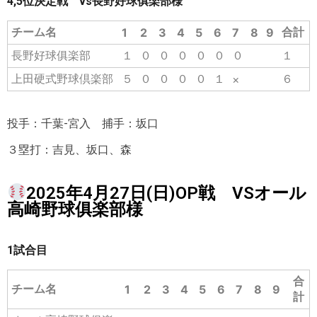
4,5位決定戦 vs長野好球俱楽部様
チーム名
合計
1
2
3
4
5
6
7
8
9
長野好球俱楽部
１
０
０
０
０
０
０
１
上田硬式野球倶楽部
５
０
０
０
０
１
６
×
投手：千葉-宮入 捕手：坂口
３塁打：吉見、坂口、森
2025年4月27日(日)OP戦 VSオール
高崎野球俱楽部様
1試合目
合
チーム名
1
2
3
4
5
6
7
8
9
計