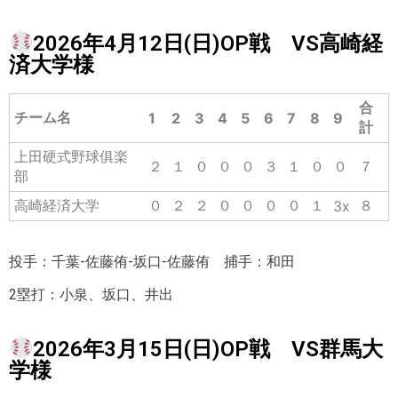
2026年4月12日(日)OP戦 VS高崎経
済大学様
合
チーム名
1
2
3
4
5
6
7
8
9
計
上田硬式野球俱楽
２
１
０
０
０
３
１
０
０
７
部
高崎経済大学
０
２
２
０
０
０
０
１
８
3x
投手：千葉-佐藤侑-坂口-佐藤侑 捕手：和田
2塁打：小泉、坂口、井出
2026年3月15日(日)OP戦 VS群馬大
学様