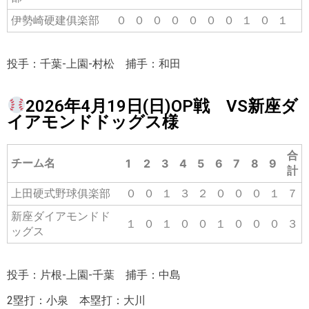
伊勢崎硬建俱楽部
０
０
０
０
０
０
０
１
０
１
投手：千葉-上園-村松 捕手：和田
2026年4月19日(日)OP戦 VS新座ダ
イアモンドドッグス様
合
チーム名
1
2
3
4
5
6
7
8
9
計
上田硬式野球俱楽部
０
０
１
３
２
０
０
０
１
７
新座ダイアモンドド
１
０
１
０
０
１
０
０
０
３
ッグス
投手：片根-上園-千葉 捕手：中島
2塁打：小泉 本塁打：大川