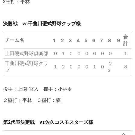
3塁打：平林
決勝戦 vs千曲川硬式野球クラブ
様
合
チーム名
1
2
3
4
5
6
7
8
9
計
上田硬式野球俱楽部
０
１
０
０
０
０
０
０
１
千曲川硬式野球クラ
２
１
２
２
０
０
１
０
８
ブ
x
投手：上園-宮入 捕手：小林令
２塁打：平林 ３塁打：森
第2代表決定戦 vs佐久コスモスターズ
様