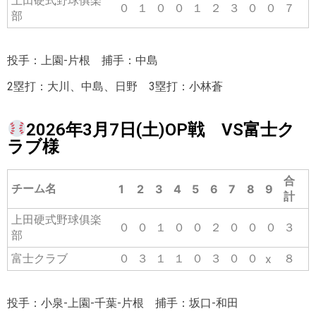
上田硬式野球俱楽
０
１
０
０
１
２
３
０
０
７
部
投手：上園-片根 捕手：中島
2塁打：大川、中島、日野 3塁打：小林蒼
2026年3月7日(土)OP戦 VS富士ク
ラブ様
合
チーム名
1
2
3
4
5
6
7
8
9
計
上田硬式野球俱楽
０
０
１
０
０
２
０
０
０
３
部
富士クラブ
０
３
１
１
０
３
０
０
８
x
投手：小泉-上園-千葉-片根 捕手：坂口-和田