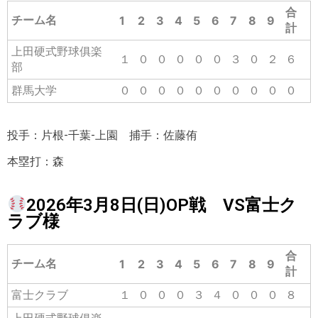
合
チーム名
1
2
3
4
5
6
7
8
9
計
上田硬式野球俱楽
１
０
０
０
０
０
３
０
２
６
部
群馬大学
０
０
０
０
０
０
０
０
０
０
投手：片根-千葉-上園 捕手：佐藤侑
本塁打：森
2026年3月8日(日)OP戦 VS富士ク
ラブ様
合
チーム名
1
2
3
4
5
6
7
8
9
計
富士クラブ
１
０
０
０
３
４
０
０
０
８