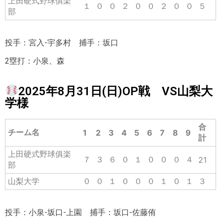
上田硬式野球俱楽
１
０
０
２
０
０
２
０
０
５
部
投手：宮入-宇多村 捕手：坂口
2塁打：小泉、森
2025年8月31日(日)OP戦 VS山梨大
学様
合
チーム名
1
2
3
4
5
6
7
8
9
計
上田硬式野球俱楽
７
３
６
０
１
０
０
０
４
21
部
山梨大学
０
０
１
０
０
０
１
０
１
３
投手：小泉-坂口-上園 捕手：坂口-佐藤侑