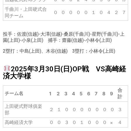
千曲川・上田硬式合
０
０
０
０
０
１
０
４
２
７
同チーム
投手：佐渡(信越)-大澤(信越)-桑原(千曲川)-星野(千曲川)-上
園(上田)-小泉(上田) 捕手：齋藤(信越)-小林令(上田)
2塁打：中島(上田)、木谷(信越) 3塁打：小林令(上田)
2025年3月30日(日)OP戦 VS高崎経
済大学様
合
チーム名
1
2
3
4
5
6
7
8
9
計
上田硬式野球俱楽
２
１
０
０
０
０
０
０
０
３
部
高崎経済大学
０
０
３
０
１
０
０
０
４
×