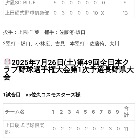
夕凪SO BLUE
５
０
０
０
０
０
０
５
上田硬式野球俱楽部
０
３
０
０
０
10
X
13
投手：上園-千葉 捕手：佐藤侑-坂口
2塁打：坂口、小林広、吉見 本塁打：佐藤侑、大川
2025年7月26日(土)第49回全日本ク
ラブ野球選手権大会第1次予選長野県大
会
1試合目 vs佐久コスモスターズ様
合
チーム名
1
2
3
4
5
6
7
8
9
計
上田硬式野球俱楽
０
２
２
０
２
０
２
３
０
11
部