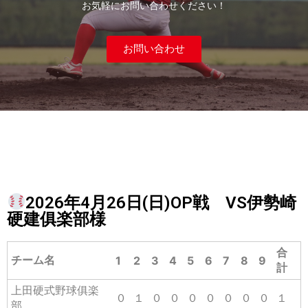
お気軽にお問い合わせください！
お問い合わせ
2026年4月26日(日)OP戦 VS伊勢崎
硬建俱楽部様
合
チーム名
1
2
3
4
5
6
7
8
9
計
上田硬式野球俱楽
０
１
０
０
０
０
０
０
０
１
部