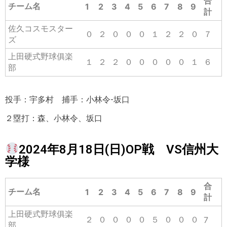
合
チーム名
1
2
3
4
5
6
7
8
9
計
佐久コスモスター
０
２
０
０
０
１
２
２
０
７
ズ
上田硬式野球俱楽
１
２
２
０
０
０
０
０
１
６
部
投手：宇多村 捕手：小林令-坂口
２塁打：森、小林令、坂口
2024年8月18日(日)OP戦 VS信州大
学様
合
チーム名
1
2
3
4
5
6
7
8
9
計
上田硬式野球俱楽
２
０
０
０
０
５
０
０
０
7
部