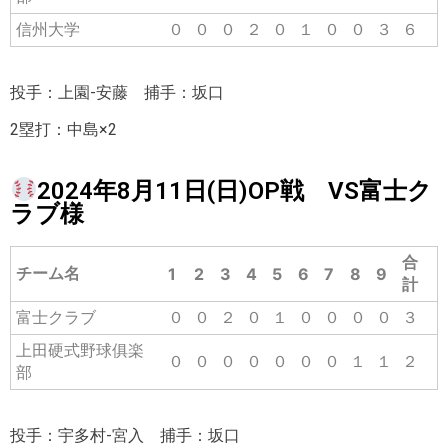
信州大学
０
０
０
２
０
１
０
０
３
６
投手：上園-安藤 捕手：坂口
2塁打：中島×2
2024年8月11日(日)OP戦 VS富士ク
ラブ様
合
チーム名
1
2
3
4
5
6
7
8
9
計
富士クラブ
０
０
２
０
１
０
０
０
０
３
上田硬式野球俱楽
０
０
０
０
０
０
０
１
１
２
部
投手：宇多村-宮入 捕手：坂口