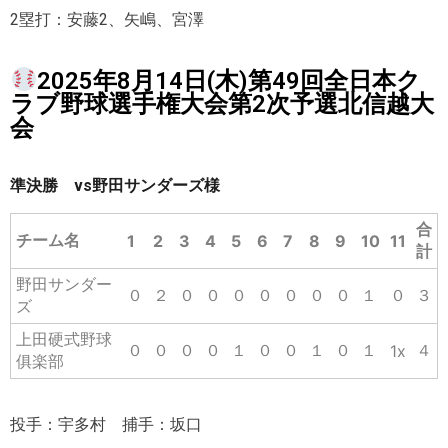
2塁打：安藤2、矢嶋、宮澤
2025年8月14日(木)第49回全日本ク
ラブ野球選手権大会第2次予選北信越大
会
準決勝 vs野田サンダーズ様
合
チーム名
1
2
3
4
5
6
7
8
9
10
11
計
野田サンダー
０
２
０
０
０
０
０
０
０
１
０
３
ズ
上田硬式野球
０
０
０
０
１
０
０
１
０
１
４
1x
俱楽部
投手：宇多村 捕手：坂口