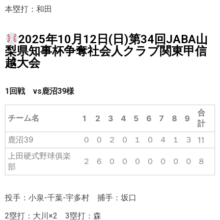
本塁打：和田
2025年10月12日(日)第34回JABA山
梨県知事杯争奪社会人クラブ関東甲信
越大会
1回戦 vs鹿沼39様
合
チーム名
1
2
3
4
5
6
7
8
9
計
鹿沼39
０
０
２
０
１
０
４
１
３
11
上田硬式野球俱楽
２
６
０
０
０
０
０
０
０
８
部
投手：小泉-千葉-宇多村 捕手：坂口
2塁打：大川×2 3塁打：森