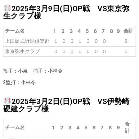
2025年3月9日(日)OP戦 VS東京弥
生クラブ様
チーム名
合計
1
2
3
4
5
6
7
8
9
上田硬式野球俱楽部
１
０
３
１
３
０
０
８
東京弥生クラブ
０
０
０
０
０
０
０
０
投手：小泉 捕手：小林令
2塁打：小林令
2025年3月2日(日)OP戦 VS伊勢崎
硬建クラブ様
合
チーム名
1
2
3
4
5
6
7
8
9
計