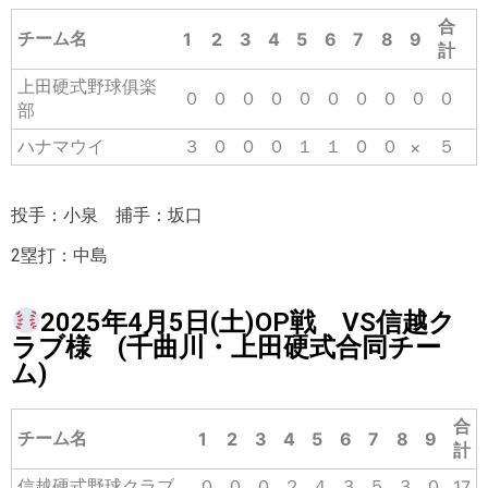
合
チーム名
1
2
3
4
5
6
7
8
9
計
上田硬式野球俱楽
０
０
０
０
０
０
０
０
０
０
部
ハナマウイ
３
０
０
０
１
１
０
０
５
×
投手：小泉 捕手：坂口
2塁打：中島
2025年4月5日(土)OP戦 VS信越ク
ラブ様 (千曲川・上田硬式合同チー
ム)
合
チーム名
1
2
3
4
5
6
7
8
9
計
信越硬式野球クラブ
０
０
０
２
４
３
５
３
０
17