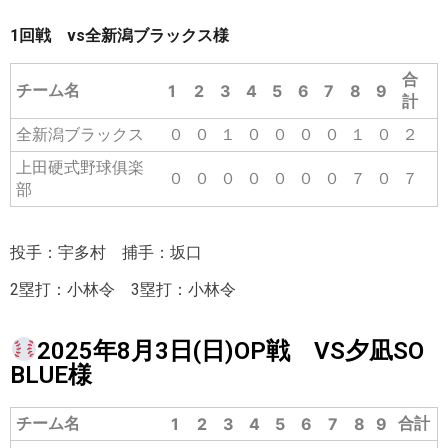
1回戦 vs全新潟ブラックス様
合
チーム名
1
2
3
4
5
6
7
8
9
計
全新潟ブラックス
０
０
１
０
０
０
０
１
０
２
上田硬式野球俱楽
０
０
０
０
０
０
０
７
０
７
部
投手：宇多村 捕手：坂口
2塁打：小林令 3塁打：小林令
2025年8月3日(日)OP戦 VS夕凪SO
BLUE様
チーム名
合計
1
2
3
4
5
6
7
8
9