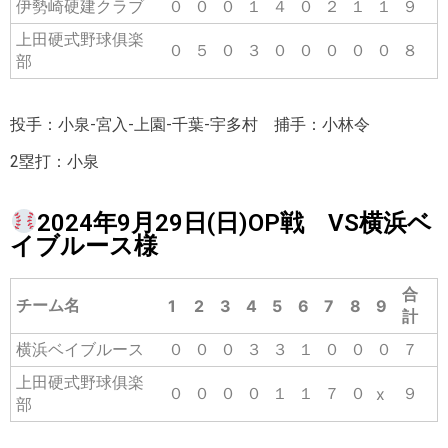
伊勢崎硬建クラブ
０
０
０
１
４
０
２
１
１
９
上田硬式野球俱楽
０
５
０
３
０
０
０
０
０
８
部
投手：小泉-宮入-上園-千葉-宇多村 捕手：小林令
2塁打：小泉
2024年9月29日(日)OP戦 VS横浜ベ
イブルース様
合
チーム名
1
2
3
4
5
6
7
8
9
計
横浜ベイブルース
０
０
０
３
３
１
０
０
０
７
上田硬式野球俱楽
０
０
０
０
１
１
７
０
９
x
部