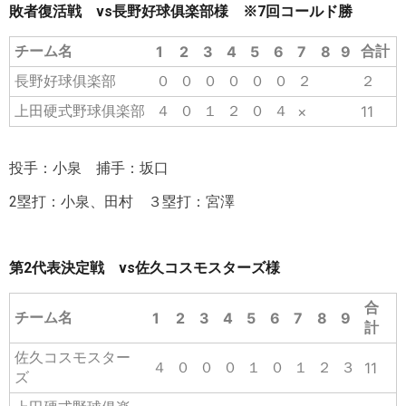
敗者復活戦 vs長野好球俱楽部様 ※7回コールド勝
チーム名
合計
1
2
3
4
5
6
7
8
9
長野好球俱楽部
０
０
０
０
０
０
２
２
上田硬式野球俱楽部
４
０
１
２
０
４
×
11
投手：小泉 捕手：坂口
2塁打：小泉、田村 ３塁打：宮澤
第2代表決定戦 vs佐久コスモスターズ様
合
チーム名
1
2
3
4
5
6
7
8
9
計
佐久コスモスター
４
０
０
０
１
０
１
２
３
11
ズ