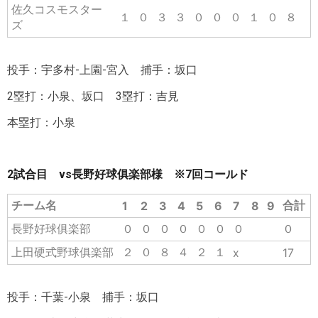
佐久コスモスター
１
０
３
３
０
０
０
１
０
８
ズ
投手：宇多村-上園-宮入 捕手：坂口
2塁打：小泉、坂口 3塁打：吉見
本塁打：小泉
2試合目 vs長野好球俱楽部様 ※7回コールド
チーム名
合計
1
2
3
4
5
6
7
8
9
長野好球俱楽部
０
０
０
０
０
０
０
０
上田硬式野球俱楽部
２
０
８
４
２
１
x
17
投手：千葉-小泉 捕手：坂口