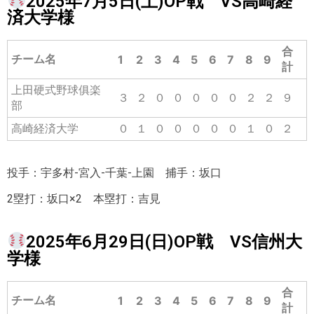
2025年7月5日(土)OP戦 VS高崎経
済大学様
合
チーム名
1
2
3
4
5
6
7
8
9
計
上田硬式野球俱楽
３
２
０
０
０
０
０
２
２
９
部
高崎経済大学
０
１
０
０
０
０
０
１
０
２
投手：宇多村-宮入-千葉-上園 捕手：坂口
2塁打：坂口×2 本塁打：吉見
2025年6月29日(日)OP戦 VS信州大
学様
合
チーム名
1
2
3
4
5
6
7
8
9
計