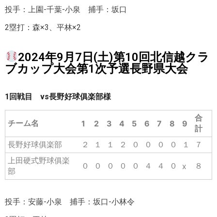
投手：上園-千葉-小泉 捕手：坂口
2塁打：森×3、平林×2
2024年9月7日(土)第10回北信越クラ
ブカップ大会第1次予選長野県大会
1回戦目 vs長野好球俱楽部様
合
チーム名
1
2
3
4
5
6
7
8
9
計
長野好球俱楽部
２
１
１
２
０
０
０
０
１
７
上田硬式野球俱楽
０
０
０
０
０
４
４
０
８
x
部
投手：安藤-小泉 捕手：坂口-小林令