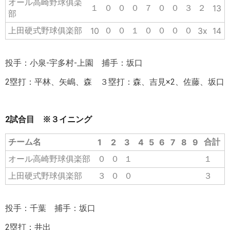
オール高崎野球俱楽
１
０
０
０
７
０
０
３
２
13
部
上田硬式野球俱楽部
０
０
１
０
０
０
０
10
3x
14
投手：小泉-宇多村-上園 捕手：坂口
2塁打：平林、矢嶋、森 ３塁打：森、吉見×2、佐藤、坂口
2試合目 ※３イニング
チーム名
合計
1
2
3
4
5
6
7
8
9
オール高崎野球俱楽部
０
０
１
１
上田硬式野球俱楽部
３
０
０
３
投手：千葉 捕手：坂口
2塁打：井出