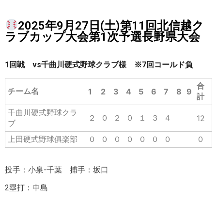
2025年9月27日(土)第11回北信越ク
ラブカップ大会第1次予選長野県大会
1回戦 vs千曲川硬式野球クラブ様 ※7回コールド負
合
チーム名
1
2
3
4
5
6
7
8
9
計
千曲川硬式野球クラ
２
０
２
０
１
３
４
12
ブ
上田硬式野球俱楽部
０
０
０
０
０
０
０
０
投手：小泉-千葉 捕手：坂口
2塁打：中島