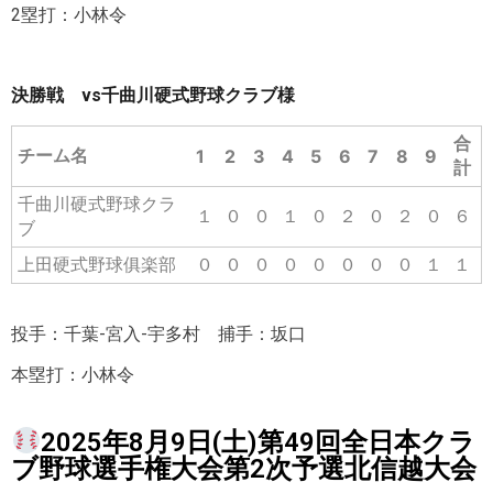
2塁打：小林令
決勝戦 vs千曲川硬式野球クラブ様
合
チーム名
1
2
3
4
5
6
7
8
9
計
千曲川硬式野球クラ
１
０
０
１
０
２
０
２
０
６
ブ
上田硬式野球俱楽部
０
０
０
０
０
０
０
０
１
１
投手：千葉-宮入-宇多村 捕手：坂口
本塁打：小林令
2025年8月9日(土)第49回全日本クラ
ブ野球選手権大会第2次予選北信越大会