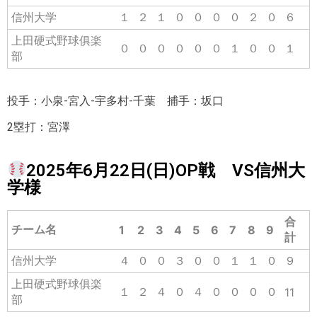
信州大学
１
２
１
０
０
０
０
２
０
６
上田硬式野球俱楽
０
０
０
０
０
０
１
０
０
１
部
投手：小泉-宮入-宇多村-千葉 捕手：坂口
2塁打：宮澤
2025年6月22日(日)OP戦 VS信州大
学様
合
チーム名
1
2
3
4
5
6
7
8
9
計
信州大学
４
０
０
３
０
０
１
１
０
９
上田硬式野球俱楽
１
２
４
０
４
０
０
０
０
11
部