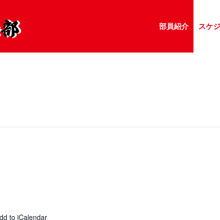
部員紹介
スケ
dd to iCalendar