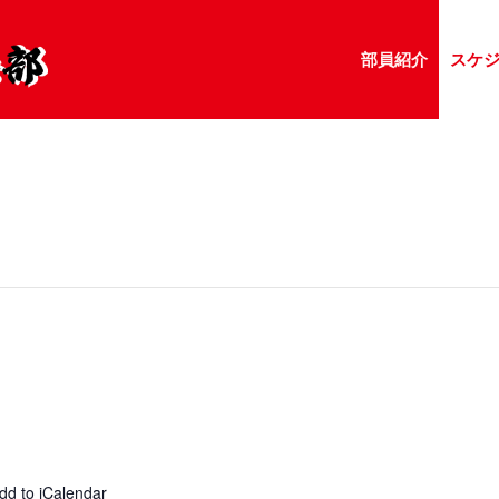
部員紹介
スケ
dd to iCalendar