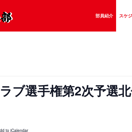
部員紹介
スケ
クラブ選手権第2次予選
dd to iCalendar