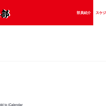
部員紹介
スケ
dd to iCalendar