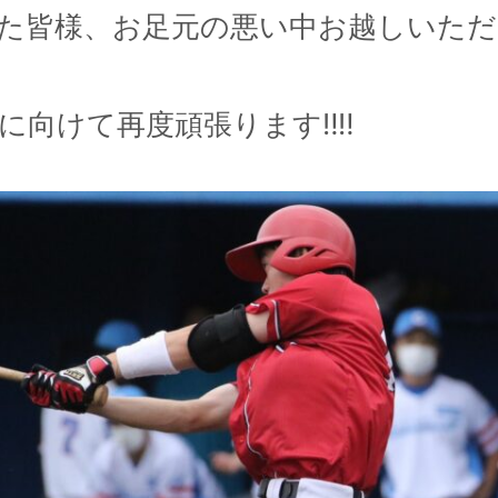
た皆様、お足元の悪い中お越しいた
向けて再度頑張ります‼︎‼︎