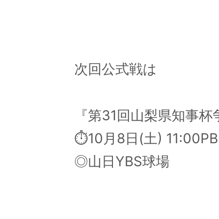
–
–
次回公式戦は
『第31回山梨県知事
⏱10月8日(土) 11:0
◎山日YBS球場
–