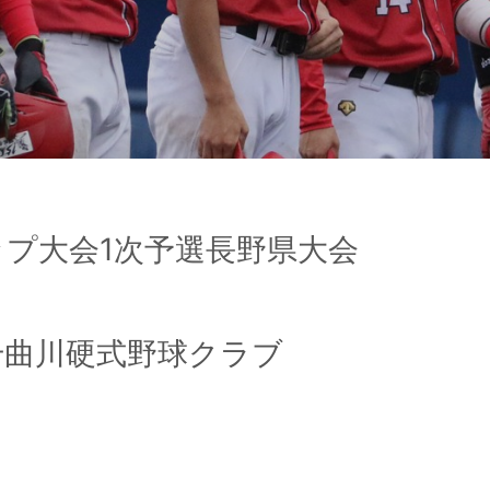
ップ大会1次予選長野県大会
vs千曲川硬式野球クラブ