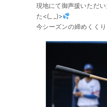
現地にて御声援いただい
た<(_ _)>
今シーズンの締めくくりに