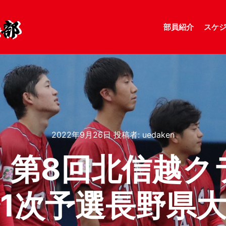
部員紹介
スケ
2022年9月26日
投稿者:
uedaken
】第8回北信越ク
1次予選長野県