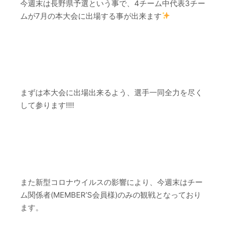
今週末は長野県予選という事で、
4チーム中代表3チー
ムが7月の本大会に出場する
事が出来ます
–
–
まずは本大会に出場出来るよう
、選手一同全力を尽く
して参ります
‼‼
–
–
また新型コロナウイルスの影響により、
今週末はチー
ム関係者(MEMBER’S会員様)のみの観戦
となっており
ます。