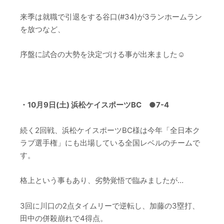
来季は就職で引退をする
谷口(#34)が3ランホームラン
を放つなど、
序盤に試合の大勢を決定づける事が出来ました☺
–
・10月9日(土) 浜松ケイスポーツBC ●7-4
続く2回戦、浜松ケイスポーツBC様は今年「全日本ク
ラブ選手権」にも出場している
全国レベルのチーム
で
す。
格上という事もあり、劣勢覚悟で臨みましたが…
3回に
川口の2点タイムリー
で逆転し、
加藤の3塁打、
田中の併殺崩れで4得点
。