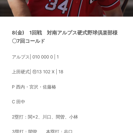
8(金) 1回戦 対南アルプス硬式野球倶楽部様
〇7回コールド
アルプス| 010 000 0 |
1
上田硬式| ⑪13 102 X |
18
P 西内・宮沢・佐藤椿
C
田中
2塁打：関×2、川口、間曽、小林
3塁打：間曽
本塁打：谷口